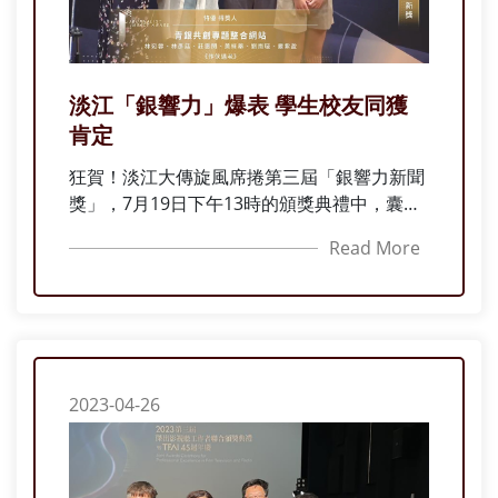
淡江「銀響力」爆表 學生校友同獲
肯定
狂賀！淡江大傳旋風席捲第三屆「銀響力新聞
獎」，7月19日下午13時的頒獎典禮中，囊括
大專院校類「特優」獎項，「新聞報導獎」特
Read More
優由應屆畢業生王子靖、姚順富、麥嘉儀、董
予希、黃詩敏團隊獲得；「數位創新獎」特優
則由第36屆系友林彥廷、林宛蓉、嚴紫盈、劉
雨璇、莊惠閔、黃綵蓁的畢業製作專題作品拿
下。
2023-04-26