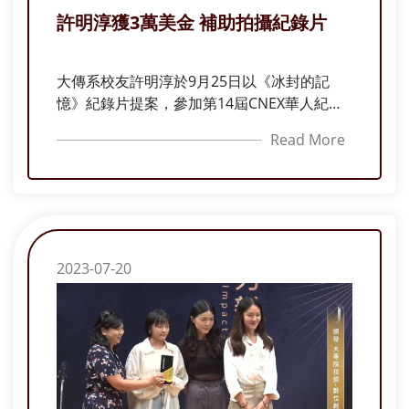
許明淳獲3萬美金 補助拍攝紀錄片
大傳系校友許明淳於9月25日以《冰封的記
憶》紀錄片提案，參加第14屆CNEX華人紀錄
片提案大會頒獎典禮，抱走由文策院提供價值
Read More
3萬美金最大獎的「TCCF投資機會獎」，將做
為前期開發拍攝的第一桶金。今年有237件提
案參賽，最終有包括臺灣、大陸、香港、紐西
蘭共18件提案入圍。
2023-07-20