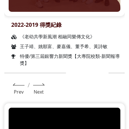
2022-2019 得獎紀錄
《老幼共學新風潮 相融同樂傳文化》
王子靖、姚順富、麥嘉儀、董予希、黃詩敏
特優/第三屆銀響力新聞獎【大專院校類-新聞報導
獎】