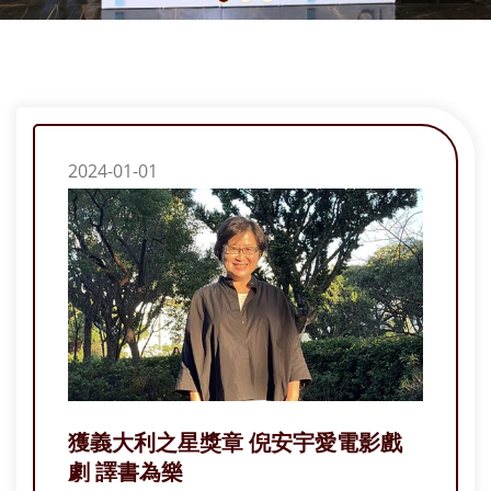
2024-01-01
獲義大利之星獎章 倪安宇愛電影戲
劇 譯書為樂