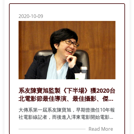
2020-10-09
系友陳寶旭監製《下半場》獲2020台
北電影節最佳導演、最佳攝影、傑出
技術
大傳系第一屆系友陳寶旭，早期曾擔任10年報
社電影線記者，而後進入澤東電影開始電影幕
後生涯，2011年創立「逆光電影公司」擔任專
Read More
業製片，製作許多優質作品《下半場》《逆光