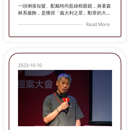
一頭俐落短髮、配戴時尚藍綠框眼鏡，身著森
林系服飾，是獲得「義大利之星」勳章的大傳
系校友倪安宇日常打扮，義大利政府肯定其多
Read More
年來對推展文學與文化的貢獻，得獎後生活並
沒有什麼變化，她仍充滿著對自由的追求與淡
泊名利。除任本校「義大利文與文化」講師十
餘年外，主要擔任譯者。
2023-10-10