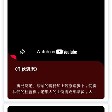
《作伙邁老》
「養兒防老」觀念的轉變加上醫療進步下，使得
我們的社會裡，老年人的比例將逐漸增多，因此
衍生出「青銀共創」的概念，此概念的範疇多
元，在台灣也有許多年輕人因應這樣的理念，開
始在地深根出豐富的合作模式，給青年與長輩雙