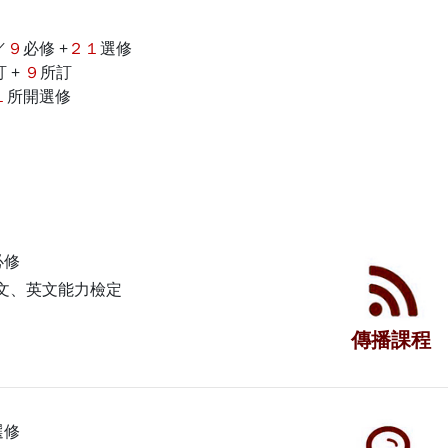
／
９
必修 +
２１
選修
 +
９
所訂
１
所開選修
必修
文、英文能力檢定
傳播課程
選修