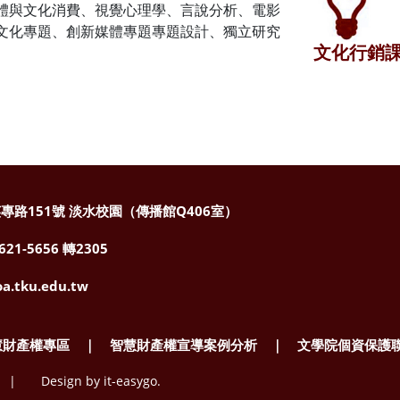
體與文化消費、視覺心理學、言說分析、電影
文化專題、創新媒體專題專題設計、獨立研究
文化行銷
專路151號
淡水校園（傳播館Q406室）
1-5656 轉2305
a.tku.edu.tw
慧財產權專區
｜
智慧財產權宣導案例分析
｜
文學院個資保護
ved. |
Design by it-easygo.