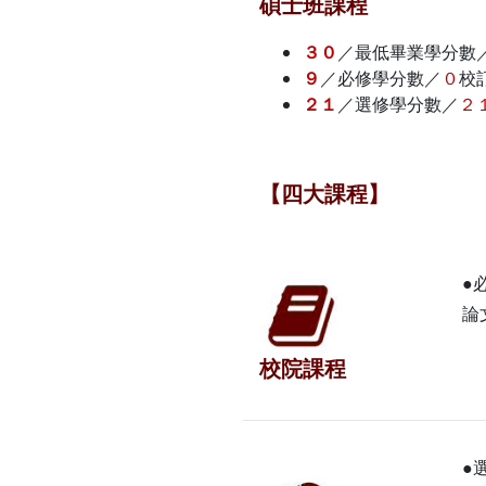
碩士班課程
３０
／最低畢業學分數
９
／必修學分數／
０
校訂
２１
／選修學分數／
２
【四大課程】
●
論
校院課程
●