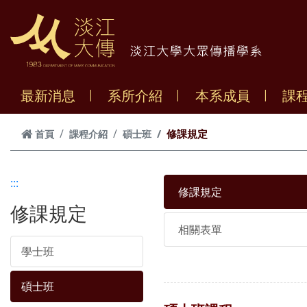
跳到主要內容
最新消息
系所介紹
本系成員
課
修課規定
首頁
課程介紹
碩士班
:::
修課規定
修課規定
相關表單
學士班
碩士班