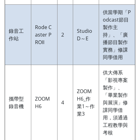
供當學期「P
odcast節目
Rode C
製作主
錄音工
Studio
aster P
2
持」、「廣
作站
D～E
ROII
播節目製作
實務」修課
同學借用
供大傳系
「影視專案
製作」、
ZOOM
「畢業製作
攜帶型
ZOOM
H6_作
4
與展演」修
錄音機
H6
業1～作
課同學借
業3
用，須通過
工程教學與
考核