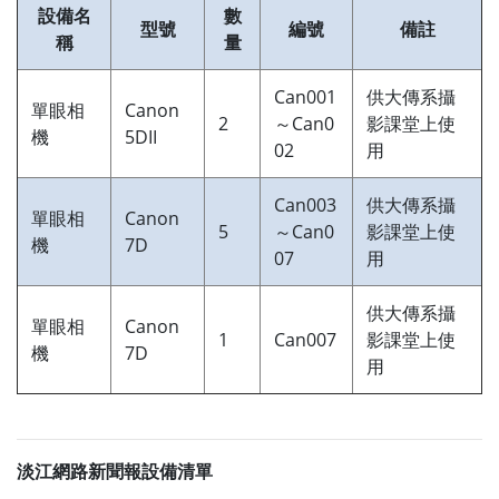
設備名
數
型號
編號
備註
稱
量
Can001
供大傳系攝
單眼相
Canon
2
～Can0
影課堂上使
機
5DII
02
用
Can003
供大傳系攝
單眼相
Canon
5
～Can0
影課堂上使
機
7D
07
用
供大傳系攝
單眼相
Canon
1
Can007
影課堂上使
機
7D
用
淡江網路新聞報設備清單