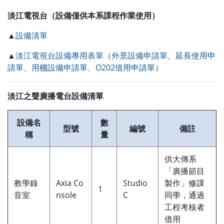
淡江電視台（設備僅供本系課程作業使用）
▲
設備清單
▲
淡江電視台設備專用表單（外景設備申請單、延長使用申
請單、用棚設備申請單、O202借用申請單）
淡江之聲廣播電台設備清單
設備名
數
型號
編號
備註
稱
量
供大傳系
「廣播節目
教學錄
Axia Co
Studio
製作」修課
1
音室
nsole
C
同學，通過
工程考核者
借用