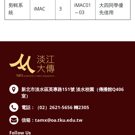
剪輯系
iMAC01
大四同學優
iMAC
3
統
～03
先借用
新北市淡水區英專路151號
淡水校園（傳播館Q406
室）
電話：（02）2621-5656 轉2305
信箱：
tamx@oa.tku.edu.tw
Follow Us