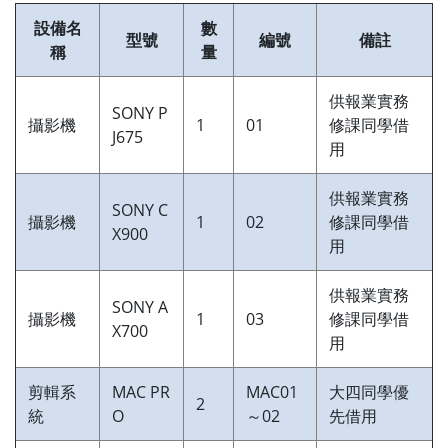
設備名
數
型號
編號
備註
稱
量
供報業實務
SONY P
攝影機
1
01
修課同學借
J675
用
供報業實務
SONY C
攝影機
1
02
修課同學借
X900
用
供報業實務
SONY A
攝影機
1
03
修課同學借
X700
用
剪輯系
MAC PR
MAC01
大四同學優
2
統
O
～02
先借用