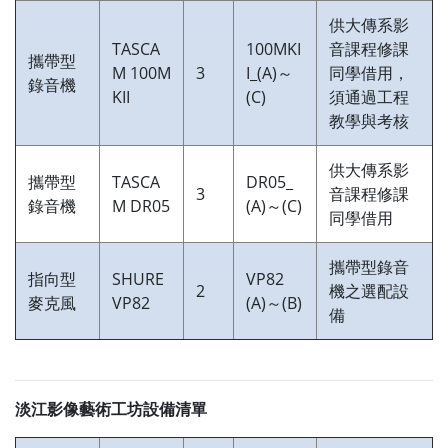
供大傳系影
TASCA
100MKI
音課程修課
攜帶型
M 100M
3
I_(A)～
同學借用，
錄音機
KII
(C)
須通過工程
教學與考核
供大傳系影
攜帶型
TASCA
DR05_
3
音課程修課
錄音機
M DR05
(A)～(C)
同學借用
攜帶型錄音
指向型
SHURE
VP82
2
機之選配設
麥克風
VP82
(A)～(B)
備
淡江影像藝術工坊設備清單